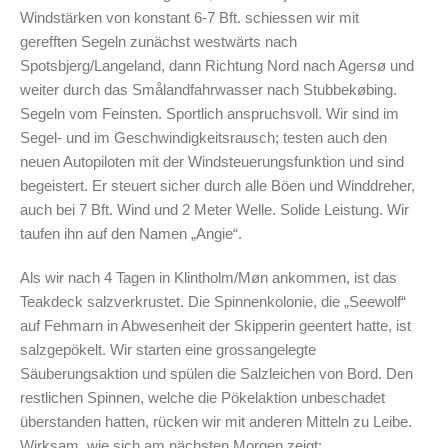
Windstärken von konstant 6-7 Bft. schiessen wir mit
gerefften Segeln zunächst westwärts nach
Spotsbjerg/Langeland, dann Richtung Nord nach Agersø und
weiter durch das Smålandfahrwasser nach Stubbekøbing.
Segeln vom Feinsten. Sportlich anspruchsvoll. Wir sind im
Segel- und im Geschwindigkeitsrausch; testen auch den
neuen Autopiloten mit der Windsteuerungsfunktion und sind
begeistert. Er steuert sicher durch alle Böen und Winddreher,
auch bei 7 Bft. Wind und 2 Meter Welle. Solide Leistung. Wir
taufen ihn auf den Namen „Angie“.
Als wir nach 4 Tagen in Klintholm/Møn ankommen, ist das
Teakdeck salzverkrustet. Die Spinnenkolonie, die „Seewolf“
auf Fehmarn in Abwesenheit der Skipperin geentert hatte, ist
salzgepökelt. Wir starten eine grossangelegte
Säuberungsaktion und spülen die Salzleichen von Bord. Den
restlichen Spinnen, welche die Pökelaktion unbeschadet
überstanden hatten, rücken wir mit anderen Mitteln zu Leibe.
Wirksam, wie sich am nächsten Morgen zeigt: