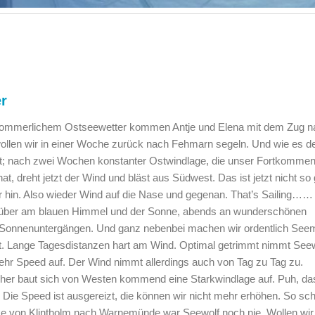
r
ommerlichem Ostseewetter kommen Antje und Elena mit dem Zug n
wollen wir in einer Woche zurück nach Fehmarn segeln. Und wie es d
st; nach zwei Wochen konstanter Ostwindlage, die unser Fortkomme
t, dreht jetzt der Wind und bläst aus Südwest. Das ist jetzt nicht so 
r hin. Also wieder Wind auf die Nase und gegenan. That’s Sailing……
süber am blauen Himmel und der Sonne, abends an wunderschönen
Sonnenuntergängen. Und ganz nebenbei machen wir ordentlich Seem
. Lange Tagesdistanzen hart am Wind. Optimal getrimmt nimmt Seew
hr Speed auf. Der Wind nimmt allerdings auch von Tag zu Tag zu.
her baut sich von Westen kommend eine Starkwindlage auf. Puh, da
 Die Speed ist ausgereizt, die können wir nicht mehr erhöhen. So sch
ke von Klintholm nach Warnemünde war Seewolf noch nie. Wollen wir