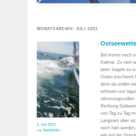
MONATSARCHIV:
JULI 2023
Ostseewette
Bei immer noch s
Kalmar. Zu viert 
beim Segeln so i
Osten erschwert ha
denn da wollen wi
erfreuen uns tag
stimmungsvollen 
Richtung Südwest
von Tag zu Tag me
Langsam aber sic
3. Juli 2023
noch hart werden.
von
SeeWolfin
wie auf der Strec