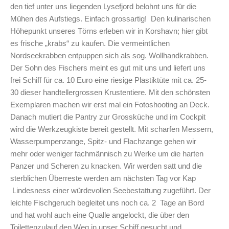
den tief unter uns liegenden Lysefjord belohnt uns für die
Mühen des Aufstiegs. Einfach grossartig! Den kulinarischen
Höhepunkt unseres Törns erleben wir in Korshavn; hier gibt
es frische „krabs“ zu kaufen. Die vermeintlichen
Nordseekrabben entpuppen sich als sog. Wollhandkrabben.
Der Sohn des Fischers meint es gut mit uns und liefert uns
frei Schiff für ca. 10 Euro eine riesige Plastiktüte mit ca. 25-
30 dieser handtellergrossen Krustentiere. Mit den schönsten
Exemplaren machen wir erst mal ein Fotoshooting an Deck.
Danach mutiert die Pantry zur Grossküche und im Cockpit
wird die Werkzeugkiste bereit gestellt. Mit scharfen Messern,
Wasserpumpenzange, Spitz- und Flachzange gehen wir
mehr oder weniger fachmännisch zu Werke um die harten
Panzer und Scheren zu knacken. Wir werden satt und die
sterblichen Überreste werden am nächsten Tag vor Kap
Lindesness einer würdevollen Seebestattung zugeführt. Der
leichte Fischgeruch begleitet uns noch ca. 2 Tage an Bord
und hat wohl auch eine Qualle angelockt, die über den
Toilettenzulauf den Weg in unser Schiff gesucht und