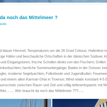
da noch das Mittelmeer ?
olfin
d blauer Himmel; Temperaturen um die 26 Grad Celsius; Hafenfest in
tzige Häfen und beschauliche Ortschaften in der dänischen Südsee; kl
nd Eingangstüren; frische Schollen direkt von den Fischern; Grillen
Ankerbuchten; herrliche Sonnenuntergänge; Baden in der Ostsee; ke
segler, moderne Segelyachten, Folkeboote und Jugendkutter; Feuerwer
und einem alten Karman Ghia in Troense; Wind relativ konstant 4-5 B
aumschots zwischen Raum und Zeit und völlig tiefenentspannt; mit M
perfekt……. Wer braucht da noch das Mittelmeer ???…..