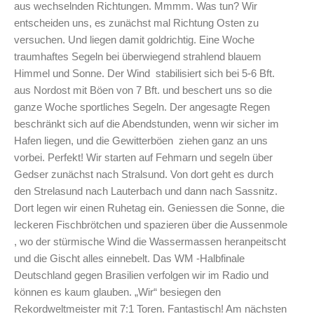
aus wechselnden Richtungen. Mmmm. Was tun? Wir
entscheiden uns, es zunächst mal Richtung Osten zu
versuchen. Und liegen damit goldrichtig. Eine Woche
traumhaftes Segeln bei überwiegend strahlend blauem
Himmel und Sonne. Der Wind stabilisiert sich bei 5-6 Bft.
aus Nordost mit Böen von 7 Bft. und beschert uns so die
ganze Woche sportliches Segeln. Der angesagte Regen
beschränkt sich auf die Abendstunden, wenn wir sicher im
Hafen liegen, und die Gewitterböen ziehen ganz an uns
vorbei. Perfekt! Wir starten auf Fehmarn und segeln über
Gedser zunächst nach Stralsund. Von dort geht es durch
den Strelasund nach Lauterbach und dann nach Sassnitz.
Dort legen wir einen Ruhetag ein. Geniessen die Sonne, die
leckeren Fischbrötchen und spazieren über die Aussenmole
, wo der stürmische Wind die Wassermassen heranpeitscht
und die Gischt alles einnebelt. Das WM -Halbfinale
Deutschland gegen Brasilien verfolgen wir im Radio und
können es kaum glauben. „Wir“ besiegen den
Rekordweltmeister mit 7:1 Toren. Fantastisch! Am nächsten