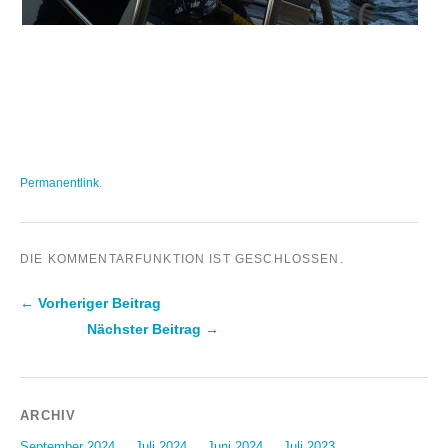
Permanentlink
.
DIE KOMMENTARFUNKTION IST GESCHLOSSEN.
← Vorheriger Beitrag
Nächster Beitrag →
Beitragsnavigation
ARCHIV
September 2024
Juli 2024
Juni 2024
Juli 2023