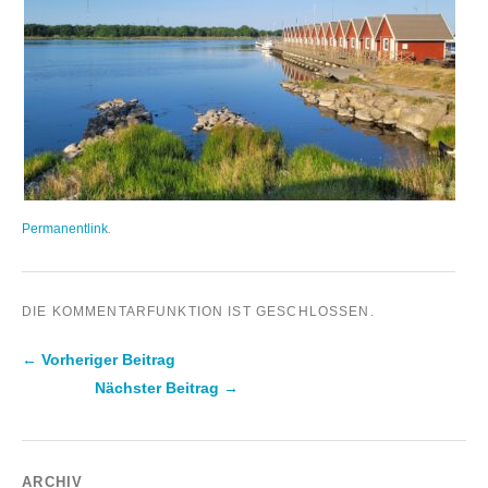
Permanentlink
.
DIE KOMMENTARFUNKTION IST GESCHLOSSEN.
← Vorheriger Beitrag
Nächster Beitrag →
Beitragsnavigation
ARCHIV